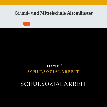
Skip
to
Grund- und Mittelschule Altomünster
content
/
HOME
SCHULSOZIALARBEIT
SCHULSOZIALARBEIT