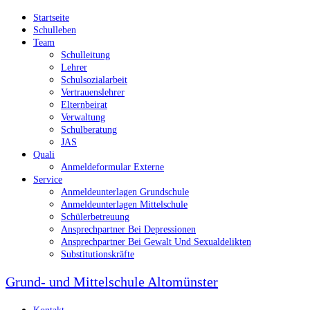
Skip
Startseite
to
Schulleben
content
Team
Schulleitung
Lehrer
Schulsozialarbeit
Vertrauenslehrer
Elternbeirat
Verwaltung
Schulberatung
JAS
Quali
Anmeldeformular Externe
Service
Anmeldeunterlagen Grundschule
Anmeldeunterlagen Mittelschule
Schülerbetreuung
Ansprechpartner Bei Depressionen
Ansprechpartner Bei Gewalt Und Sexualdelikten
Substitutionskräfte
Grund- und Mittelschule Altomünster