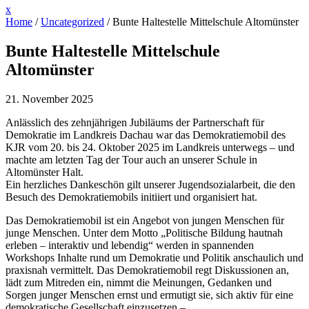
Close
x
Menu
Home
/
Uncategorized
/
Bunte Haltestelle Mittelschule Altomünster
Bunte Haltestelle Mittelschule
Altomünster
21. November 2025
Anlässlich des zehnjährigen Jubiläums der Partnerschaft für
Demokratie im Landkreis Dachau war das Demokratiemobil des
KJR vom 20. bis 24. Oktober 2025 im Landkreis unterwegs – und
machte am letzten Tag der Tour auch an unserer Schule in
Altomünster Halt.
Ein herzliches Dankeschön gilt unserer Jugendsozialarbeit, die den
Besuch des Demokratiemobils initiiert und organisiert hat.
Das Demokratiemobil ist ein Angebot von jungen Menschen für
junge Menschen. Unter dem Motto „Politische Bildung hautnah
erleben – interaktiv und lebendig“ werden in spannenden
Workshops Inhalte rund um Demokratie und Politik anschaulich und
praxisnah vermittelt. Das Demokratiemobil regt Diskussionen an,
lädt zum Mitreden ein, nimmt die Meinungen, Gedanken und
Sorgen junger Menschen ernst und ermutigt sie, sich aktiv für eine
demokratische Gesellschaft einzusetzen –